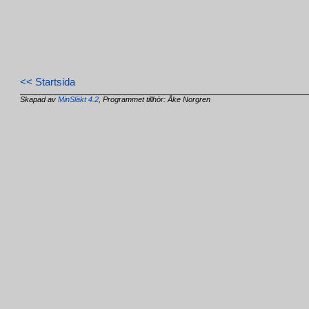
<< Startsida
Skapad av
MinSläkt 4.2
, Programmet tillhör: Åke Norgren