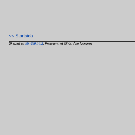
<< Startsida
Skapad av
MinSläkt 4.2
, Programmet tillhör: Åke Norgren