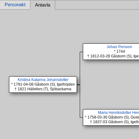
Personakt
Antavla
Johan Persson
* 1744
† 1812-03-28 Gåsborn (S), Ig
Kristina Katarina Johansdotter
* 1791-04-08 Gåsborn (S), Igelhöjden
† 1821 Hällefors (T), Sjöbackarna
Maria Henriksdotter Her
* 1758-03-30 Gåsborn (S), Gus
† 1837-03 Gåsborn (S), Igel